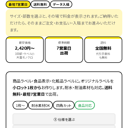
最短7営業日
送料無料
データ入稿
サイズ・部数を選ぶと、その場で料金が表示されます。ご納得いた
だけたら、そのままご注文・お支払い・入稿までお進みいただけ
ます。
最安価格
標準納期
送料
2,420円〜
7営業日
全国無料
出荷
100部・ラベル小
代引手数料
片面モノクロ
も無料
商品ラベル・食品表示・化粧品ラベルに。オリジナルラベルを
小ロット1枚から
お作りします。耐水・耐油素材も対応。
送料
無料・最短7営業日
で出荷。
1枚〜
耐水素材OK
四角カット
食品対応
①
仕様を選ぶ