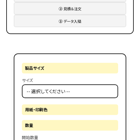
②
見積＆注文
③
データ入稿
製品サイズ
サイズ
用紙・印刷色
数量
開始数量