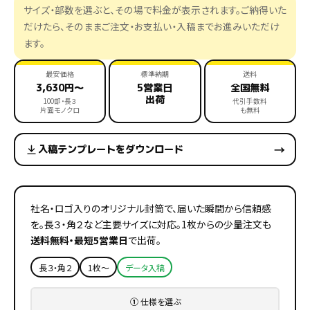
サイズ・部数を選ぶと、その場で料金が表示されます。ご納得いた
だけたら、そのままご注文・お支払い・入稿までお進みいただけ
ます。
最安価格
標準納期
送料
3,630円〜
5営業日
全国無料
出荷
100部・長３
代引手数料
片面モノクロ
も無料
→
入稿テンプレートをダウンロード
社名・ロゴ入りのオリジナル封筒で、届いた瞬間から信頼感
を。長３・角２など主要サイズに対応。1枚からの少量注文も
送料無料・最短5営業日
で出荷。
長３・角２
1枚〜
データ入稿
①
仕様を選ぶ